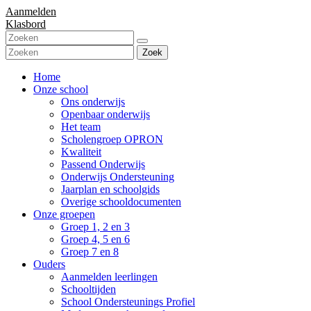
Aanmelden
Klasbord
Zoek
Home
Onze school
Ons onderwijs
Openbaar onderwijs
Het team
Scholengroep OPRON
Kwaliteit
Passend Onderwijs
Onderwijs Ondersteuning
Jaarplan en schoolgids
Overige schooldocumenten
Onze groepen
Groep 1, 2 en 3
Groep 4, 5 en 6
Groep 7 en 8
Ouders
Aanmelden leerlingen
Schooltijden
School Ondersteunings Profiel