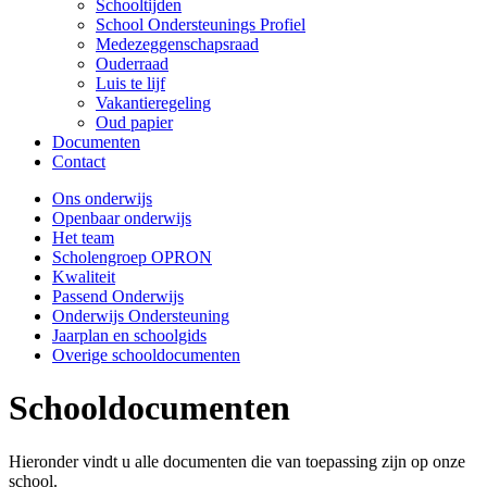
Schooltijden
School Ondersteunings Profiel
Medezeggenschapsraad
Ouderraad
Luis te lijf
Vakantieregeling
Oud papier
Documenten
Contact
Ons onderwijs
Openbaar onderwijs
Het team
Scholengroep OPRON
Kwaliteit
Passend Onderwijs
Onderwijs Ondersteuning
Jaarplan en schoolgids
Overige schooldocumenten
Schooldocumenten
Hieronder vindt u alle documenten die van toepassing zijn op onze
school.