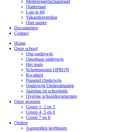
Medezeggenschapsraad
Ouderraad
Luis te lijf
Vakantieregeling
Oud papier
Documenten
Contact
Home
Onze school
Ons onderwijs
Openbaar onderwijs
Het team
Scholengroep OPRON
Kwaliteit
Passend Onderwijs
Onderwijs Ondersteuning
Jaarplan en schoolgids
Overige schooldocumenten
Onze groepen
Groep 1, 2 en 3
Groep 4, 5 en 6
Groep 7 en 8
Ouders
Aanmelden leerlingen